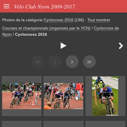

Vélo Club Nyon 2009-2017
Photos de la catégorie
Cyclocross 2016
[196]
-
Tout montrer
Courses et championnats (organisés par le VCN)
/
Cyclocross de
Nyon
/
Cyclocross 2016

