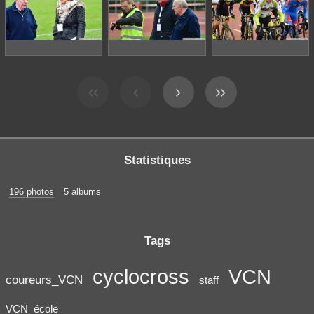
Statistiques
196 photos
5 albums
Tags
cyclocross
VCN
coureurs_VCN
staff
VCN_école