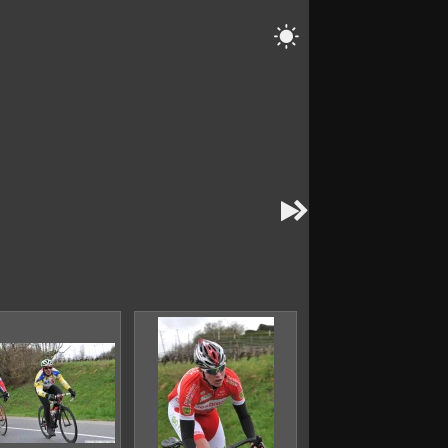


