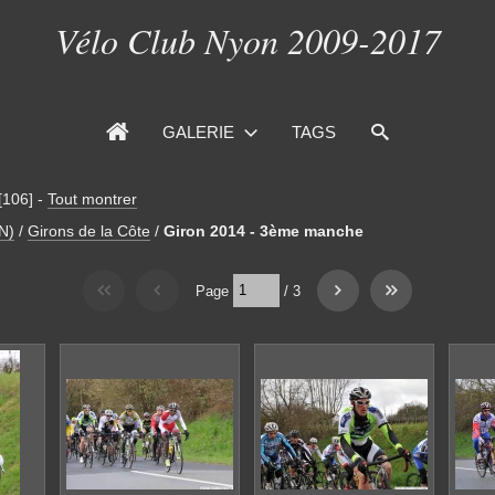
Vélo Club Nyon 2009-2017
GALERIE
TAGS
[106]
-
Tout montrer
N)
/
Girons de la Côte
/
Giron 2014 - 3ème manche
Page
/
3