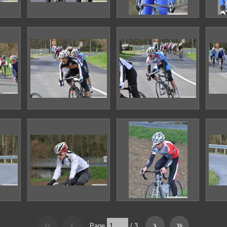
Page
/
3