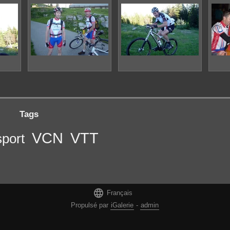
Tags
VCN
VTT
sport

Français
Propulsé par
iGalerie
-
admin