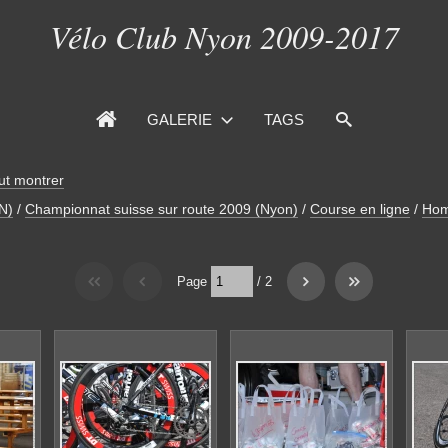
Vélo Club Nyon 2009-2017
GALERIE
TAGS
ut montrer
N)
/
Championnat suisse sur route 2009 (Nyon)
/
Course en ligne
/
Hom
Page
/
2