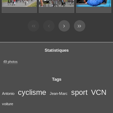
Statistiques
49 photos
Tags
cyclisme
sport
VCN
Antonio
Jean-Marc
voiture